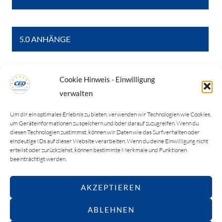
5.0 ANHÄNGE
Cookie Hinweis - Einwilligung
6.0 WEITERE REGELUNGEN
verwalten
Um dir ein optimales Erlebnis zu bieten, verwenden wir Technologien wie Cookies,
um Geräteinformationen zu speichern und/oder darauf zuzugreifen. Wenn du
diesen Technologien zustimmst, können wir Daten wie das Surfverhalten oder
eindeutige IDs auf dieser Website verarbeiten. Wenn du deine Einwilligung nicht
erteilst oder zurückziehst, können bestimmte Merkmale und Funktionen
beeinträchtigt werden.
AKZEPTIEREN
ABLEHNEN