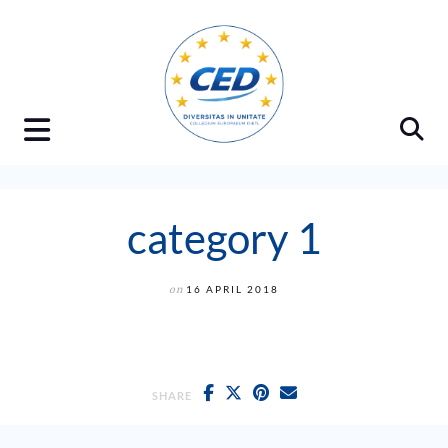
Skip
to
content
category 1
on
16 APRIL 2018
SHARE