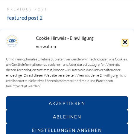
PREVIOUS POST
featured post 2
Cookie Hinweis - Einwilligung
NEXT POST
verwalten
sale
Um dir ein optimales Erlebnis zu bieten, verwenden wir Technologien wie Cookies,
um Geräteinformationen zu speichern und/oder darauf zuzugreifen. Wenn du
diesen Technologien zustimmst, können wir Daten wie das Surfverhalten oder
eindeutige IDs auf dieser Website verarbeiten. Wenn du deine Einwilligung nicht
erteilst oder zurückziehst, können bestimmte Merkmale und Funktionen
beeinträchtigt werden.
AKZEPTIEREN
ABLEHNEN
© 2026 VIVAT EUROPA!
EINSTELLUNGEN ANSEHEN